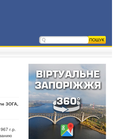
ле ЗОГА,
967 г.р.
ованию