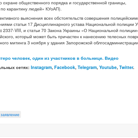
 охране общественного порядка и государственной границы,
 по карантину людей» КУоАП).
ъективного выяснения всех обстоятельств совершения полицейским
ваниями статьи 17 Дисциплинарного устава Национальной полиции 
№ 2337-VIII, и статьи 70 Закона Украины «О Национальной полиции
йского, который может быть причастен к нанесению телесных пов
ного митинга 3 ноября у здания Запорожской облгосадминистрации
теро человек, один из участников в больнице. Видео
альных сетях:
Instagram
,
Facebook
,
Telegram
,
Youtube
,
Twitter
.
заявление