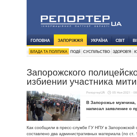
ГОЛОВНА
ЗАПОРІЖЖЯ
УКРАЇНА
СВІТ
В
ВЛАДА ТА ПОЛІТИКА
ПОДІЇ
СУСПІЛЬСТВО
ЗДОРОВ'Я
К
Запорожского полицейско
избиении участника мити
РепортерUA
05 Ноя 2021 - 08
В Запорожье мужчина,
написал заявление о 
Как сообщили в пресс-службе ГУ НПУ в Запорожской об
составлено два административных материала (по ст