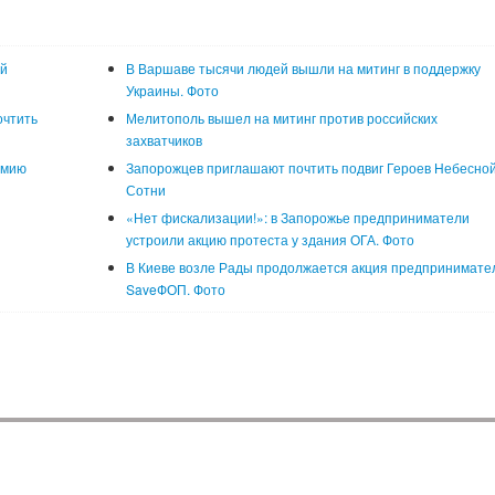
й
В Варшаве тысячи людей вышли на митинг в поддержку
Украины. Фото
очтить
Мелитополь вышел на митинг против российских
захватчиков
рмию
Запорожцев приглашают почтить подвиг Героев Небесно
Сотни
«Нет фискализации!»: в Запорожье предприниматели
устроили акцию протеста у здания ОГА. Фото
В Киеве возле Рады продолжается акция предпринимате
SaveФОП. Фото