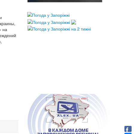
и
Украины,
» на
реждений
,